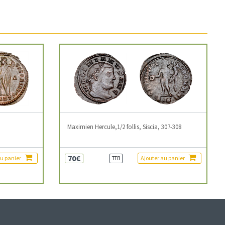
3
Maximien Hercule,1/2 follis, Siscia, 307-308
70€
au panier
Ajouter au panier
TTB