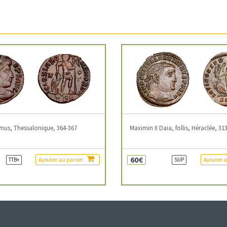
mus, Thessalonique, 364-367
Maximin II Daia, follis, Héraclée, 31
60€
Ajouter au panier
Ajouter 
TTB+
SUP