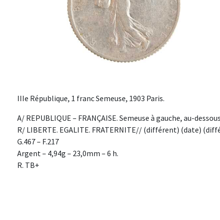
IIIe République, 1 franc Semeuse, 1903 Paris.
A/ REPUBLIQUE – FRANÇAISE. Semeuse à gauche, au-dessous 
R/ LIBERTE. EGALITE. FRATERNITE// (différent) (date) (différ
G.467 – F.217
Argent – 4,94g – 23,0mm – 6 h.
R. TB+