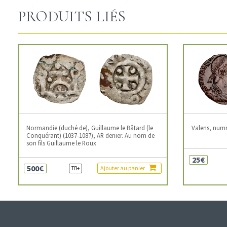
PRODUITS LIÉS
Normandie (duché de), Guillaume le Bâtard (le
Valens, num
Conquérant) (1037-1087), AR denier. Au nom de
son fils Guillaume le Roux
25€
500€
Ajouter au panier
TB+