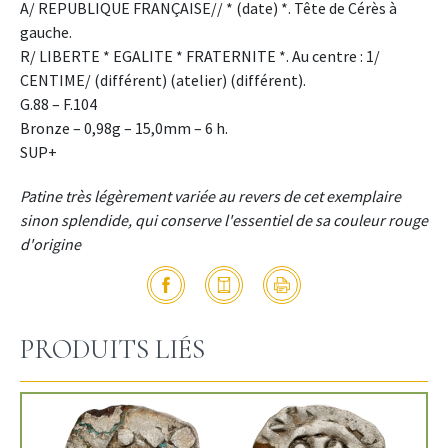
A/ REPUBLIQUE FRANÇAISE// * (date) *. Tête de Cérès à
gauche.
R/ LIBERTE * EGALITE * FRATERNITE *. Au centre : 1/
CENTIME/ (différent) (atelier) (différent).
G.88 – F.104
Bronze – 0,98g – 15,0mm – 6 h.
SUP+
Patine très légèrement variée au revers de cet exemplaire
sinon splendide, qui conserve l'essentiel de sa couleur rouge
d'origine
PRODUITS LIÉS