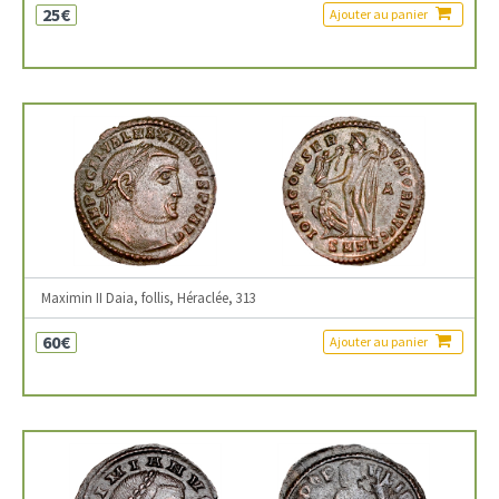
25€
Ajouter au panier
Maximin II Daia, follis, Héraclée, 313
60€
Ajouter au panier