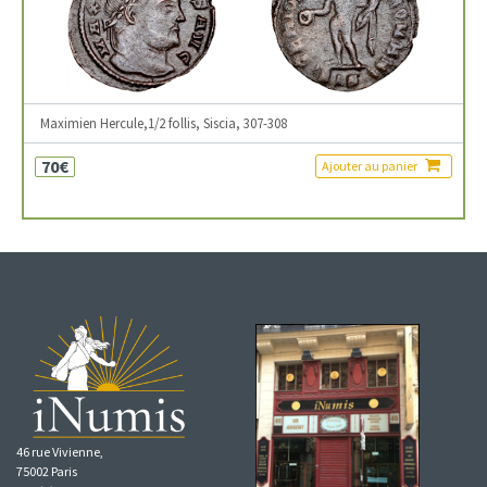
Maximien Hercule,1/2 follis, Siscia, 307-308
70€
Ajouter au panier
46 rue Vivienne,
75002 Paris