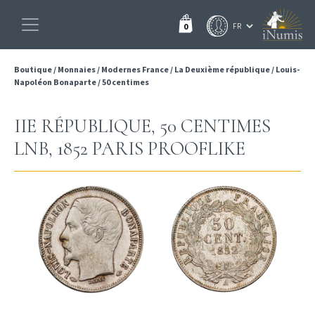
0
Boutique
/
Monnaies
/
Modernes France
/
La Deuxième république
/
Louis-
Napoléon Bonaparte
/
50 centimes
IIE RÉPUBLIQUE, 50 CENTIMES
LNB, 1852 PARIS PROOFLIKE