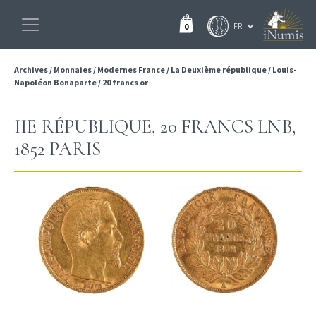
0
Archives
/
Monnaies
/
Modernes France
/
La Deuxième république
/
Louis-
Napoléon Bonaparte
/
20 francs or
IIE RÉPUBLIQUE, 20 FRANCS LNB,
1852 PARIS