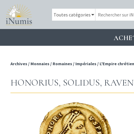
ACHE
Archives
/
Monnaies
/
Romaines
/
Impériales
/
L'Empire chrétie
HONORIUS, SOLIDUS, RAVENN