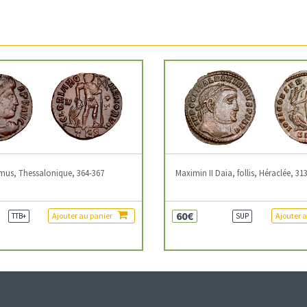
mus, Thessalonique, 364-367
Maximin II Daia, follis, Héraclée, 31
60€
Ajouter au panier
Ajouter 
TTB+
SUP