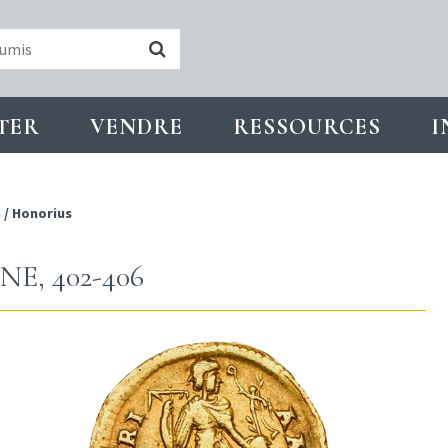
TER
VENDRE
RESSOURCES
I
n
/
Honorius
E, 402-406