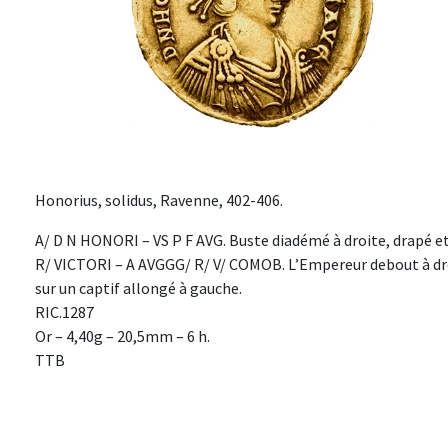
Honorius, solidus, Ravenne, 402-406.
A/ D N HONORI – VS P F AVG. Buste diadémé à droite, drapé et 
R/ VICTORI – A AVGGG/ R/ V/ COMOB. L’Empereur debout à droi
sur un captif allongé à gauche.
RIC.1287
Or – 4,40g – 20,5mm – 6 h.
TTB