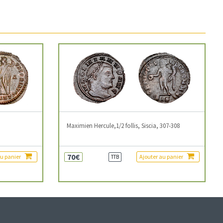
3
Maximien Hercule,1/2 follis, Siscia, 307-308
70€
au panier
Ajouter au panier
TTB