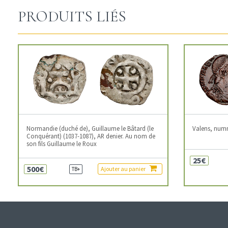
PRODUITS LIÉS
Normandie (duché de), Guillaume le Bâtard (le
Valens, num
Conquérant) (1037-1087), AR denier. Au nom de
son fils Guillaume le Roux
25€
500€
Ajouter au panier
TB+