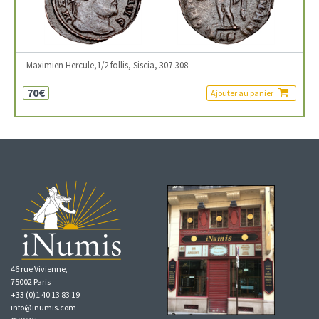
Maximien Hercule,1/2 follis, Siscia, 307-308
70€
Ajouter au panier
46 rue Vivienne,
75002 Paris
+33 (0)1 40 13 83 19
info@inumis.com