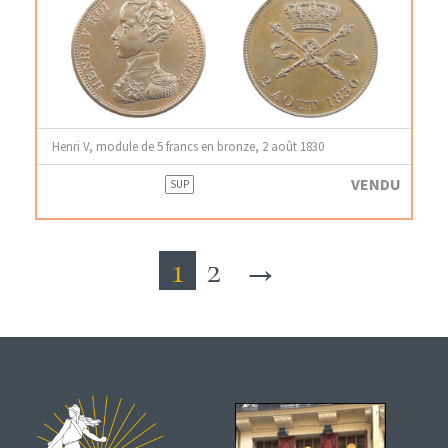
Henri V, module de 5 francs en bronze, 2 août 1830
VENDU
SUP
1
2
→