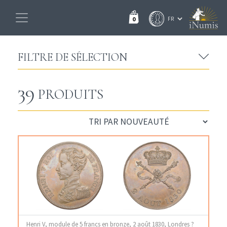
0
FILTRE DE SÉLECTION
39
PRODUITS
Henri V, module de 5 francs en bronze, 2 août 1830, Londres ?