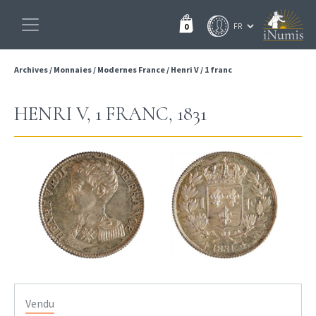
0
Archives
/
Monnaies
/
Modernes France
/
Henri V
/
1 franc
HENRI V, 1 FRANC, 1831
Vendu