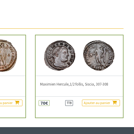
3
Maximien Hercule,1/2 follis, Siscia, 307-308
70€
au panier
Ajouter au panier
TTB