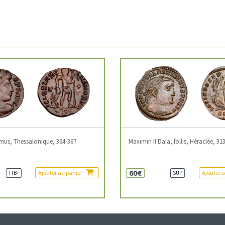
mus, Thessalonique, 364-367
Maximin II Daia, follis, Héraclée, 31
60€
Ajouter au panier
Ajouter 
TTB+
SUP