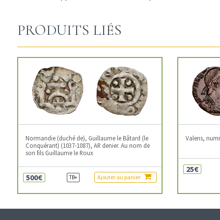
PRODUITS LIÉS
Normandie (duché de), Guillaume le Bâtard (le
Valens, num
Conquérant) (1037-1087), AR denier. Au nom de
son fils Guillaume le Roux
25€
500€
Ajouter au panier
TB+