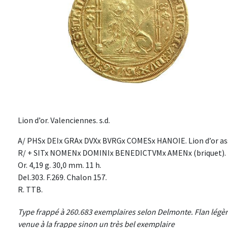
Lion d’or. Valenciennes. s.d.
A/ PHSx DEIx GRAx DVXx BVRGx COMESx HANOIE. Lion d’or assis
R/ + SITx NOMENx DOMINIx BENEDICTVMx AMENx (briquet). Écu
Or. 4,19 g. 30,0 mm. 11 h.
Del.303. F.269. Chalon 157.
R. TTB.
Type frappé à 260.683 exemplaires selon Delmonte. Flan légèr
venue à la frappe sinon un très bel exemplaire