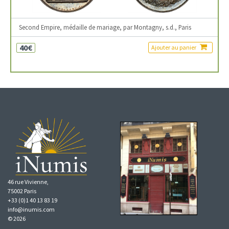
Second Empire, médaille de mariage, par Montagny, s.d., Paris
40€
Ajouter au panier
46 rue Vivienne,
75002 Paris
+33 (0)1 40 13 83 19
info@inumis.com
© 2026