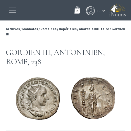
0
Archives
/
Monnaies
/
Romaines
/
Impériales
/
Anarchie militaire
/
Gordien
III
GORDIEN III, ANTONINIEN,
ROME, 238