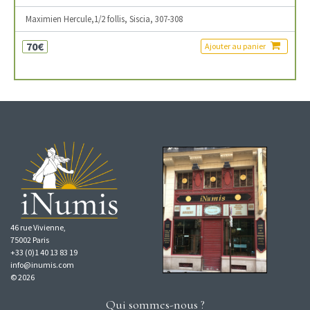
Maximien Hercule,1/2 follis, Siscia, 307-308
70€
Ajouter au panier
46 rue Vivienne,
75002 Paris
+33 (0)1 40 13 83 19
info@inumis.com
© 2026
Qui sommes-nous ?