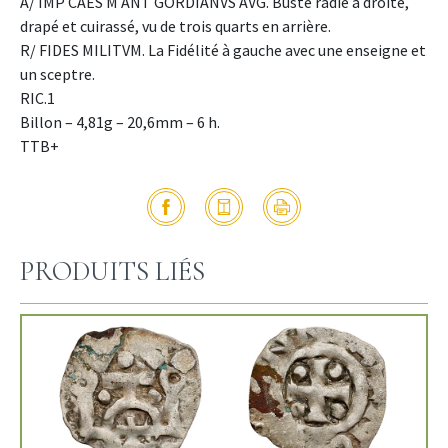
A/ IMP CAES M ANT GORDIANVS AVG. Buste radié à droite,
drapé et cuirassé, vu de trois quarts en arrière.
R/ FIDES MILITVM. La Fidélité à gauche avec une enseigne et
un sceptre.
RIC.1
Billon – 4,81g – 20,6mm – 6 h.
TTB+
PRODUITS LIÉS