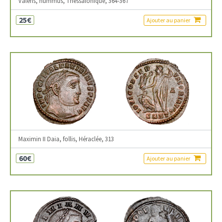
Valens, nummus, Thessalonique, 364-367
25€
Ajouter au panier
Maximin II Daia, follis, Héraclée, 313
60€
Ajouter au panier