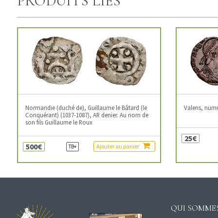
PRODUITS LIÉS
Normandie (duché de), Guillaume le Bâtard (le
Valens, num
Conquérant) (1037-1087), AR denier. Au nom de
son fils Guillaume le Roux
25€
500€
Ajouter au panier
TB+
QUI SOMMES