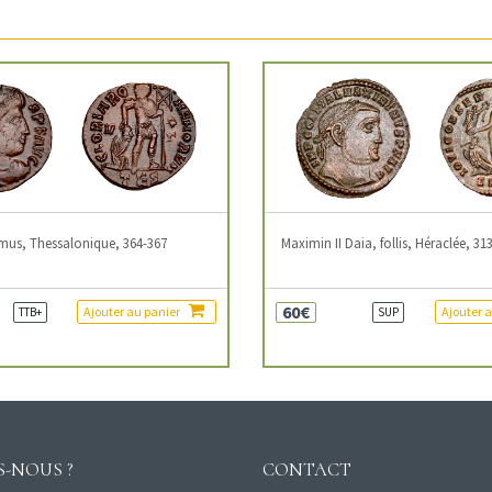
mus, Thessalonique, 364-367
Maximin II Daia, follis, Héraclée, 31
60€
Ajouter au panier
Ajouter 
TTB+
SUP
-NOUS ?
CONTACT