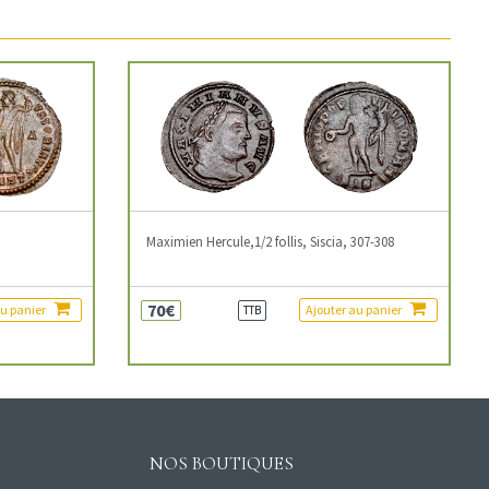
3
Maximien Hercule,1/2 follis, Siscia, 307-308
70€
au panier
Ajouter au panier
TTB
NOS BOUTIQUES