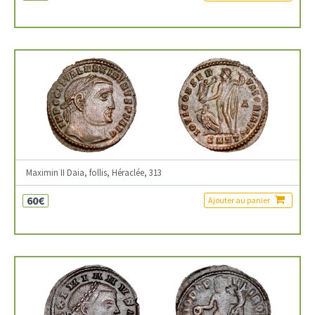
Maximin II Daia, follis, Héraclée, 313
60€
Ajouter au panier