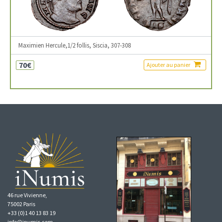
Maximien Hercule,1/2 follis, Siscia, 307-308
70€
Ajouter au panier
46 rue Vivienne,
75002 Paris
+33 (0)1 40 13 83 19
info@inumis.com