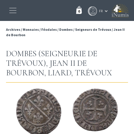
0
Archives
/
Monnaies
/
Féodales
/
Dombes
/
Seigneurs de Trévoux
/
Jean II
de Bourbon
DOMBES (SEIGNEURIE DE
TRÉVOUX), JEAN II DE
BOURBON, LIARD, TRÉVOUX