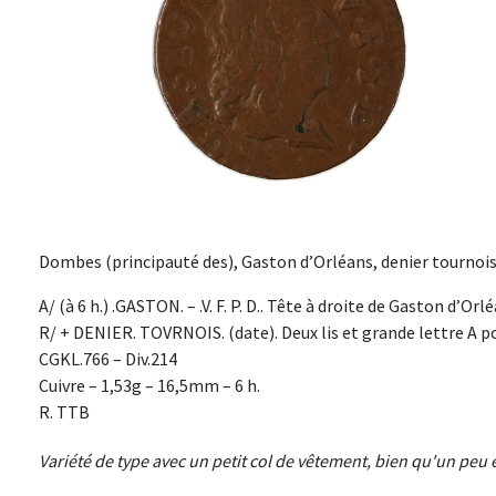
Dombes (principauté des), Gaston d’Orléans, denier tournois
A/ (à 6 h.) .GASTON. – .V. F. P. D.. Tête à droite de Gaston d’Or
R/ + DENIER. TOVRNOIS. (date). Deux lis et grande lettre A p
CGKL.766 – Div.214
Cuivre – 1,53g – 16,5mm – 6 h.
R. TTB
Variété de type avec un petit col de vêtement, bien qu'un peu 