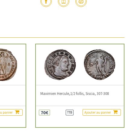
3
Maximien Hercule,1/2 follis, Siscia, 307-308
70€
au panier
Ajouter au panier
TTB