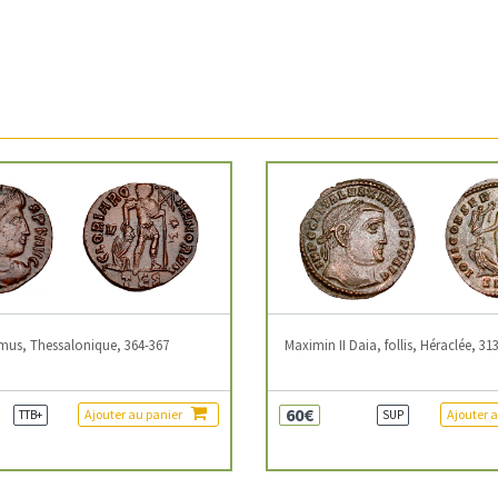
mus, Thessalonique, 364-367
Maximin II Daia, follis, Héraclée, 31
60€
Ajouter au panier
Ajouter 
TTB+
SUP