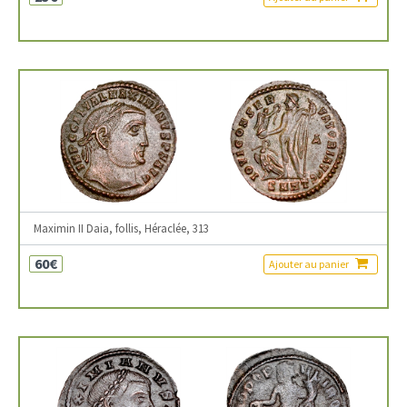
Maximin II Daia, follis, Héraclée, 313
60€
Ajouter au panier