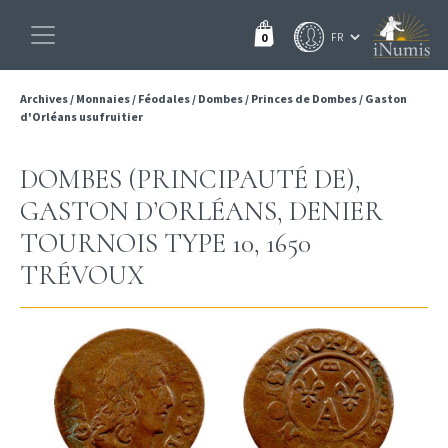
0
Archives
/
Monnaies
/
Féodales
/
Dombes
/
Princes de Dombes
/
Gaston
d'Orléans usufruitier
DOMBES (PRINCIPAUTÉ DE),
GASTON D’ORLÉANS, DENIER
TOURNOIS TYPE 10, 1650
TRÉVOUX