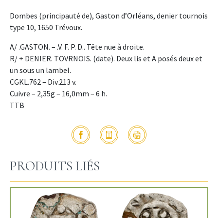
Dombes (principauté de), Gaston d’Orléans, denier tournois
type 10, 1650 Trévoux.
A/ .GASTON. – .V. F. P. D.. Tête nue à droite.
R/ + DENIER. TOVRNOIS. (date). Deux lis et A posés deux et
un sous un lambel.
CGKL.762 – Div.213 v.
Cuivre – 2,35g – 16,0mm – 6 h.
TTB
PRODUITS LIÉS