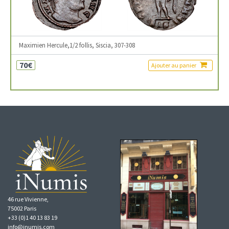
Maximien Hercule,1/2 follis, Siscia, 307-308
70€
Ajouter au panier
46 rue Vivienne,
75002 Paris
+33 (0)1 40 13 83 19
info@inumis.com