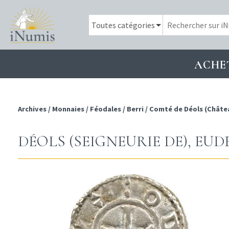
ACHE
Archives
/
Monnaies
/
Féodales
/
Berri
/
Comté de Déols (Châte
DÉOLS (SEIGNEURIE DE), EUD