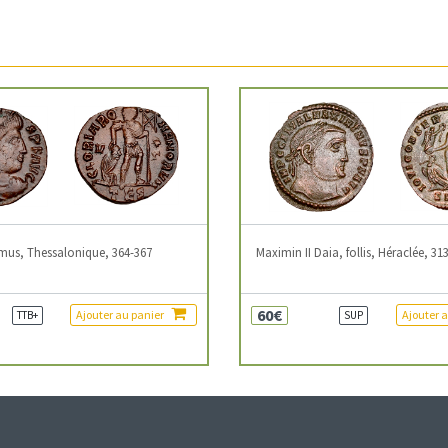
mus, Thessalonique, 364-367
Maximin II Daia, follis, Héraclée, 31
60€
Ajouter au panier
Ajouter 
TTB+
SUP