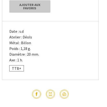
AJOUTER AUX
FAVORIS
Date : s.d
Atelier : Déols
Métal : Billon
Poids : 1,18 g.
Diamètre : 20 mm.
Axe : 1 h.
TTB+