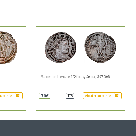
3
Maximien Hercule,1/2 follis, Siscia, 307-308
70€
au panier
Ajouter au panier
TTB