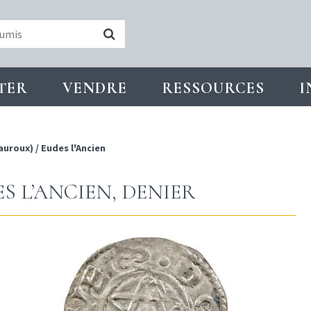
TER
VENDRE
RESSOURCES
I
auroux)
/
Eudes l'Ancien
ES L’ANCIEN, DENIER