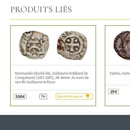
PRODUITS LIÉS
Normandie (duché de), Guillaume le Bâtard (le
Valens, num
Conquérant) (1037-1087), AR denier. Au nom de
son fils Guillaume le Roux
25€
500€
Ajouter au panier
TB+