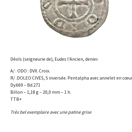
Déols (seigneurie de), Eudes l’Ancien, denier.
A/ : ODO : DVX. Croix.
R/ .DOLEO CIVES, S inversée. Pentalpha avec annelet en cœur
Dy.669 – Bd.271
Billon – 1,18 g – 20,0 mm – 1 h.
TTB+
Très bel exemplaire avec une patine grise