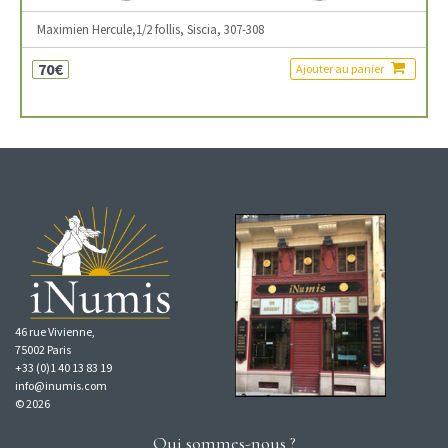
Maximien Hercule,1/2 follis, Siscia, 307-308
70€
Ajouter au panier
46 rue Vivienne,
75002 Paris
+33 (0)1 40 13 83 19
info@inumis.com
© 2026
Qui sommes-nous ?