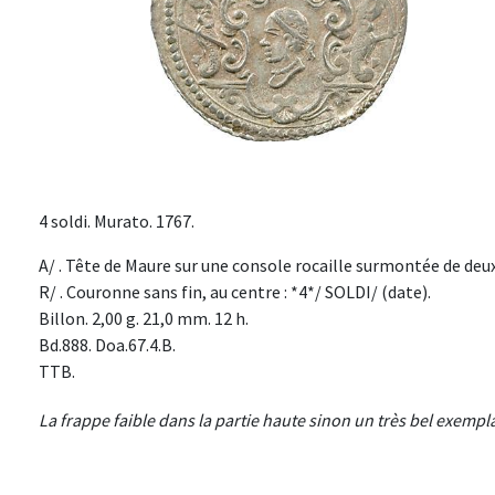
4 soldi. Murato. 1767.
A/ . Tête de Maure sur une console rocaille surmontée de deux
R/ . Couronne sans fin, au centre : *4*/ SOLDI/ (date).
Billon. 2,00 g. 21,0 mm. 12 h.
Bd.888. Doa.67.4.B.
TTB.
La frappe faible dans la partie haute sinon un très bel exempla