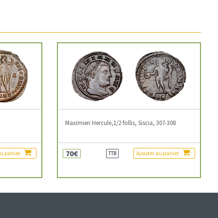
3
Maximien Hercule,1/2 follis, Siscia, 307-308
70€
au panier
Ajouter au panier
TTB