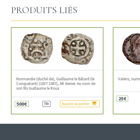
PRODUITS LIÉS
Normandie (duché de), Guillaume le Bâtard (le
Valens, num
Conquérant) (1037-1087), AR denier. Au nom de
son fils Guillaume le Roux
25€
500€
Ajouter au panier
TB+