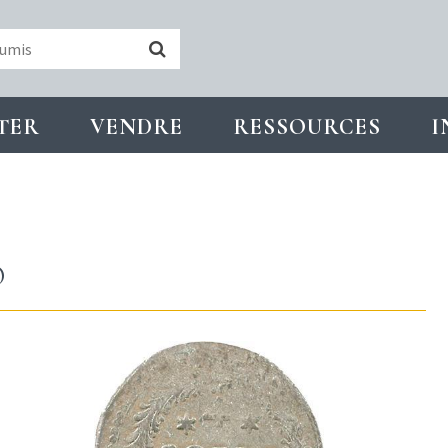
TER
VENDRE
RESSOURCES
I
O