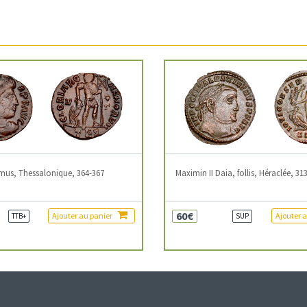
mus, Thessalonique, 364-367
Maximin II Daia, follis, Héraclée, 31
60€
Ajouter au panier
Ajouter 
TTB+
SUP