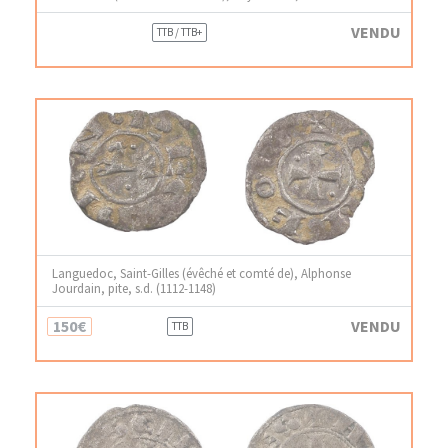
VENDU
TTB / TTB+
Languedoc, Saint-Gilles (évêché et comté de), Alphonse
Jourdain, pite, s.d. (1112-1148)
150€
VENDU
TTB