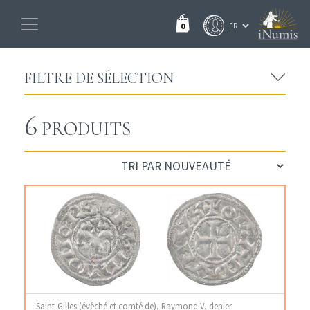
0
FILTRE DE SÉLECTION
6
PRODUITS
Saint-Gilles (évêché et comté de), Raymond V, denier