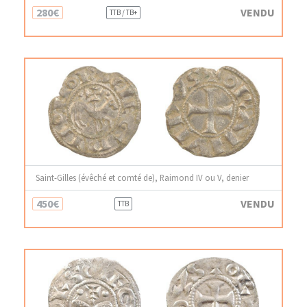
280€
VENDU
TTB / TB+
Saint-Gilles (évêché et comté de), Raimond IV ou V, denier
450€
VENDU
TTB