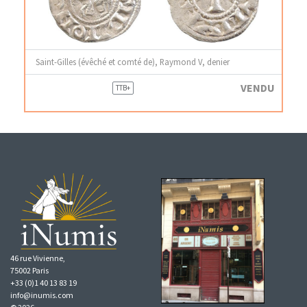
Saint-Gilles (évêché et comté de), Raymond V, denier
VENDU
TTB+
46 rue Vivienne,
75002 Paris
+33 (0)1 40 13 83 19
info@inumis.com