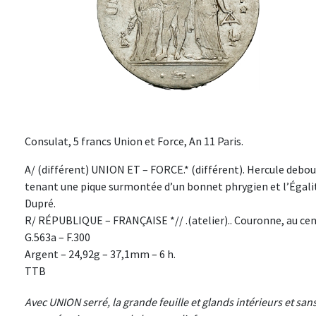
Consulat, 5 francs Union et Force, An 11 Paris.
A/ (différent) UNION ET – FORCE.* (différent). Hercule debout
tenant une pique surmontée d’un bonnet phrygien et l’Égalit
Dupré.
R/ RÉPUBLIQUE – FRANÇAISE *// .(atelier).. Couronne, au centr
G.563a – F.300
Argent – 24,92g – 37,1mm – 6 h.
TTB
Avec UNION serré, la grande feuille et glands intérieurs et sa