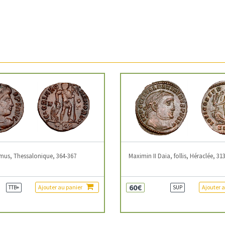
mus, Thessalonique, 364-367
Maximin II Daia, follis, Héraclée, 31
60€
Ajouter au panier
Ajouter 
TTB+
SUP