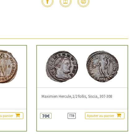
3
Maximien Hercule,1/2 follis, Siscia, 307-308
70€
au panier
Ajouter au panier
TTB