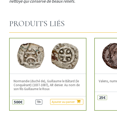
nettoyé qui conserve de beaux reliefs.
PRODUITS LIÉS
Normandie (duché de), Guillaume le Bâtard (le
Valens, num
Conquérant) (1037-1087), AR denier. Au nom de
son fils Guillaume le Roux
25€
500€
Ajouter au panier
TB+