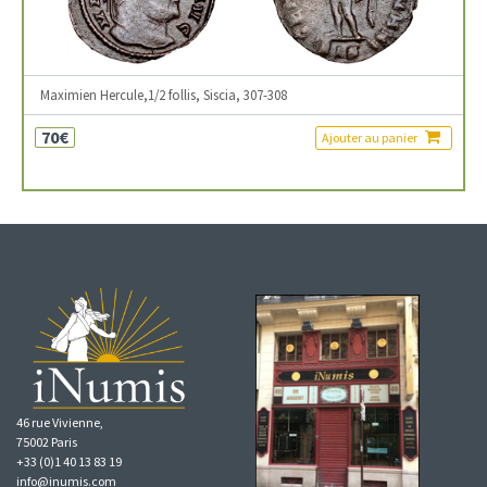
Maximien Hercule,1/2 follis, Siscia, 307-308
70€
Ajouter au panier
46 rue Vivienne,
75002 Paris
+33 (0)1 40 13 83 19
info@inumis.com