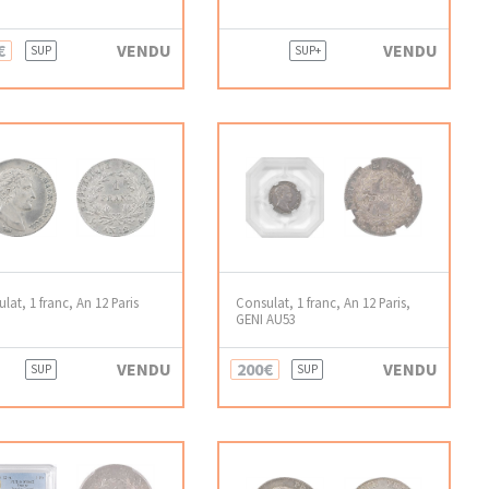
€
VENDU
VENDU
SUP
SUP+
lat, 1 franc, An 12 Paris
Consulat, 1 franc, An 12 Paris,
GENI AU53
VENDU
200€
VENDU
SUP
SUP