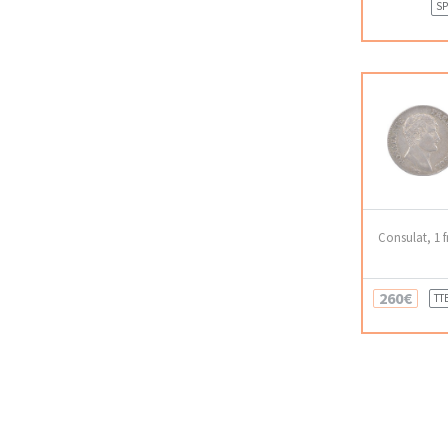
SP
Consulat, 1 f
260€
TT