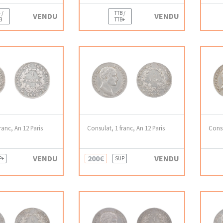
 /
TTB /
VENDU
VENDU
B
TTB+
ranc, An 12 Paris
Consulat, 1 franc, An 12 Paris
Consu
VENDU
200€
VENDU
P+
SUP