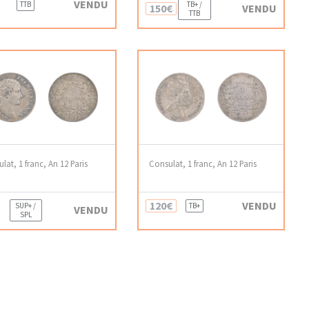
VENDU
TTB
TB+ /
150€
VENDU
TTB
lat, 1 franc, An 12 Paris
Consulat, 1 franc, An 12 Paris
120€
VENDU
SUP+ /
TB+
VENDU
SPL