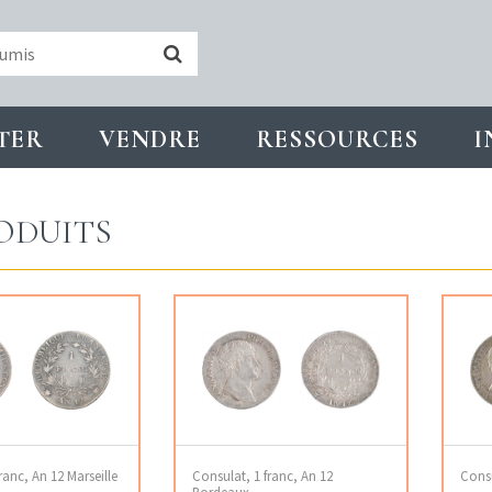
TER
VENDRE
RESSOURCES
I
ODUITS
ranc, An 12 Marseille
Consulat, 1 franc, An 12
Consu
Bordeaux