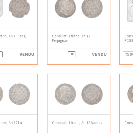
ranc, An XI Paris,
Consulat, 1 franc, An 12
Consu
Perpignan
PCGS
VENDU
VENDU
750
B
TTB
ranc, An 12 La
Consulat, 1 franc, An 12 Nantes
Consu