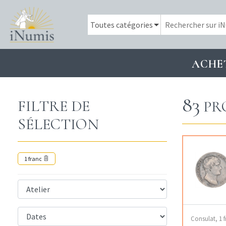
ACHE
83
FILTRE DE
PR
SÉLECTION
1 franc
Consulat, 1 f