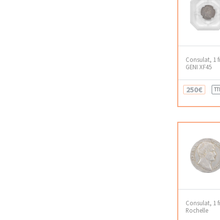
Consulat, 1 f
GENI XF45
250€
TT
Consulat, 1 f
Rochelle