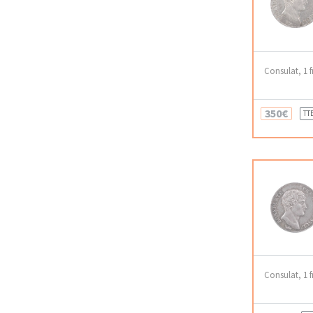
Consulat, 1 f
350€
TT
Consulat, 1 f