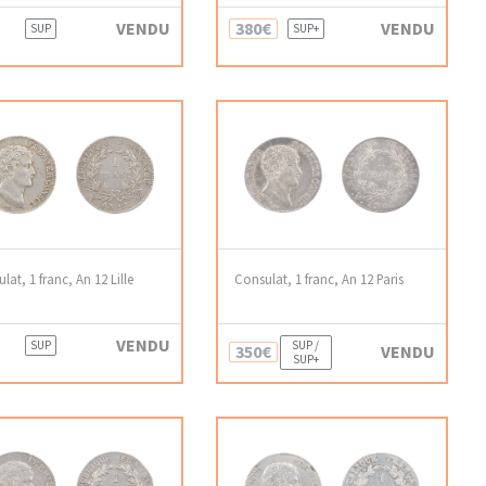
VENDU
380€
VENDU
SUP
SUP+
lat, 1 franc, An 12 Lille
Consulat, 1 franc, An 12 Paris
VENDU
SUP
SUP /
350€
VENDU
SUP+