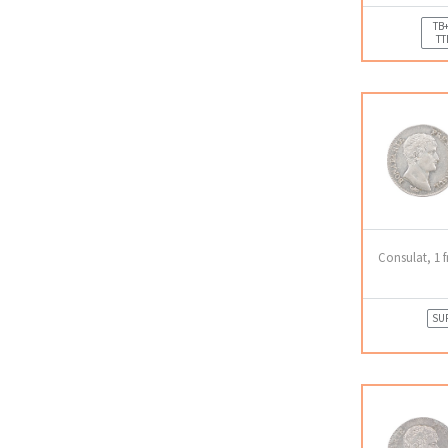
TB+
TT
Consulat, 1 f
SU