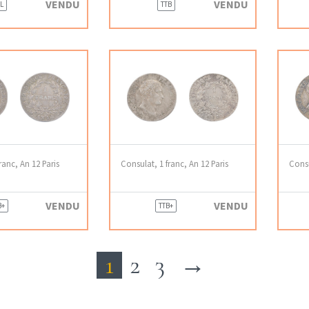
VENDU
VENDU
L
TTB
ranc, An 12 Paris
Consulat, 1 franc, An 12 Paris
Consu
VENDU
VENDU
B+
TTB+
1
2
3
→