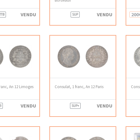
VENDU
VENDU
200
 TTB
SUP
franc, An 12 Limoges
Consulat, 1 franc, An 12 Paris
Consu
VENDU
VENDU
B
SUP+