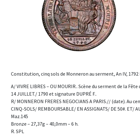
Constitution, cinq sols de Monneron au serment, An IV, 179
A/ VIVRE LIBRES – OU MOURIR.. Scène du serment de la Fête 
14 JUILLET./ 1790 et signature DUPRÉ F..
R/ MONNERON FRERES NEGOCIANS A PARIS.// (date). Au centr
CINQ-SOLS/ REMBOURSABLE/ EN ASSIGNATS/ DE 50#. ET/ AU D
Maz.145
Bronze – 27,37g – 40,0mm – 6 h.
R. SPL