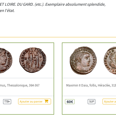
ET LOIRE. DU GARD. (etc.). Exemplaire absolument splendide,
n l'état.
mus, Thessalonique, 364-367
Maximin II Daia, follis, Héraclée, 31
60€
Ajouter au panier
Ajouter 
TTB+
SUP