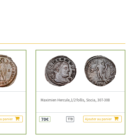
3
Maximien Hercule,1/2 follis, Siscia, 307-308
70€
au panier
Ajouter au panier
TTB