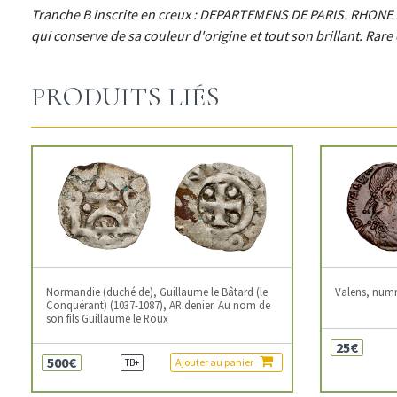
Tranche B inscrite en creux : DEPARTEMENS DE PARIS. RHONE 
qui conserve de sa couleur d'origine et tout son brillant. Rare e
PRODUITS LIÉS
Normandie (duché de), Guillaume le Bâtard (le
Valens, num
Conquérant) (1037-1087), AR denier. Au nom de
son fils Guillaume le Roux
25€
500€
Ajouter au panier
TB+