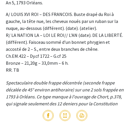
An 5, 1793 Orléans.
A/ LOUIS XVI ROI – DES FRANCOIS. Buste drapé du Roi à
gauche, la tête nue, les cheveux noués par un ruban sur la
nuque, au-dessous (différent). (date). (atelier).
R/ LA NATION LA – LOI LE ROI// L’AN (date). DE LA LIBERTÉ.
(différent). Faisceau sommé d’un bonnet phrygien et
accosté de 2 – S., entre deux branches de chêne.
Ch.EM.422 – Dy.cf 1722 – G.cf 25
Bronze – 21,20g – 33,0mm – 6 h.
RR. TB
Spectaculaire double frappe décentrée (seconde frappe
décalée de 45° environ antihoraire) sur une 2 sols frappée en
1793 à Orléans. Ce type manque à l'ouvrage de Chort, p.378,
qui signale seulement des 12 deniers pour la Constitution