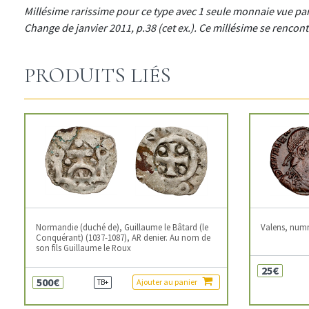
Millésime rarissime pour ce type avec 1 seule monnaie vue pa
Change de janvier 2011, p.38 (cet ex.). Ce millésime se renco
PRODUITS LIÉS
Normandie (duché de), Guillaume le Bâtard (le
Valens, num
Conquérant) (1037-1087), AR denier. Au nom de
son fils Guillaume le Roux
25€
500€
Ajouter au panier
TB+