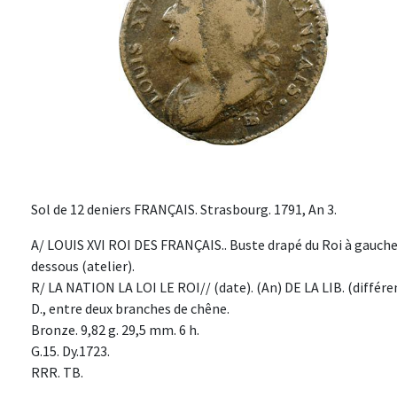
Sol de 12 deniers FRANÇAIS. Strasbourg. 1791, An 3.
A/ LOUIS XVI ROI DES FRANÇAIS.. Buste drapé du Roi à gauche, 
dessous (atelier).
R/ LA NATION LA LOI LE ROI// (date). (An) DE LA LIB. (différ
D., entre deux branches de chêne.
Bronze. 9,82 g. 29,5 mm. 6 h.
G.15. Dy.1723.
RRR. TB.