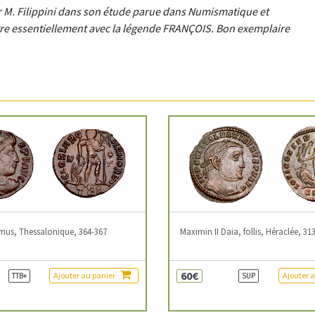
r M. Filippini dans son étude parue dans Numismatique et
ntre essentiellement avec la légende FRANÇOIS. Bon exemplaire
mus, Thessalonique, 364-367
Maximin II Daia, follis, Héraclée, 31
60€
Ajouter au panier
Ajouter 
TTB+
SUP