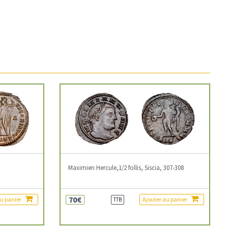
3
Maximien Hercule,1/2 follis, Siscia, 307-308
70€
au panier
Ajouter au panier
TTB