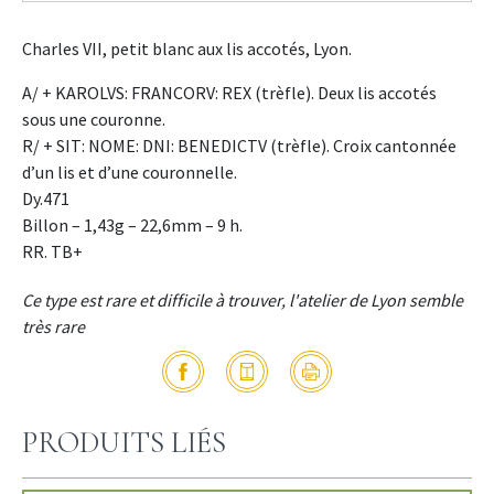
Charles VII, petit blanc aux lis accotés, Lyon.
A/ + KAROLVS: FRANCORV: REX (trèfle). Deux lis accotés
sous une couronne.
R/ + SIT: NOME: DNI: BENEDICTV (trèfle). Croix cantonnée
d’un lis et d’une couronnelle.
Dy.471
Billon – 1,43g – 22,6mm – 9 h.
RR. TB+
Ce type est rare et difficile à trouver, l'atelier de Lyon semble
très rare
PRODUITS LIÉS