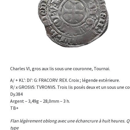
Charles VI, gros aux lis sous une couronne, Tournai.
A/ + KL’: DI’: G: FRACORV: REX. Croix ; légende extérieure.
R/ x GROSVS: TVRONVS. Trois lis posés deux et un sous une co
Dy.384
Argent – 3,49g – 28,0mm – 3 h.
TB+
Flan légèrement oblong avec une échancrure à huit heures. Q
type