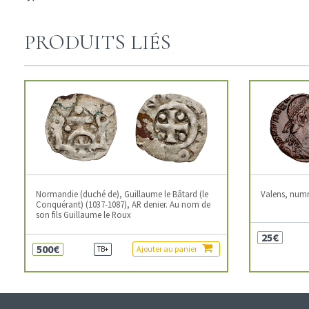
PRODUITS LIÉS
Normandie (duché de), Guillaume le Bâtard (le
Valens, num
Conquérant) (1037-1087), AR denier. Au nom de
son fils Guillaume le Roux
25€
500€
Ajouter au panier
TB+