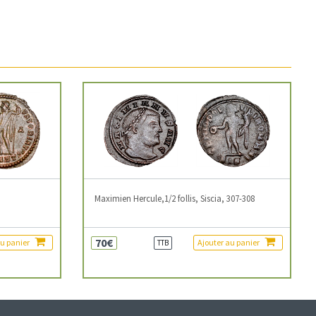
3
Maximien Hercule,1/2 follis, Siscia, 307-308
70€
au panier
Ajouter au panier
TTB