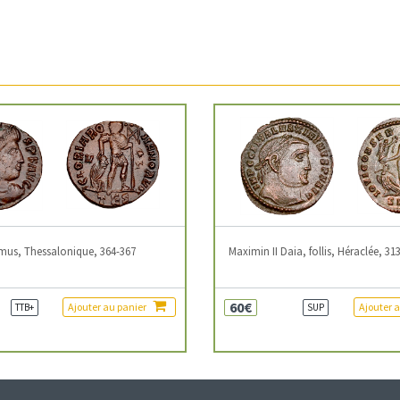
mus, Thessalonique, 364-367
Maximin II Daia, follis, Héraclée, 31
60€
Ajouter au panier
Ajouter 
TTB+
SUP