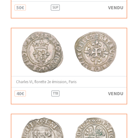
50€
VENDU
SUP
Charles VI, florette 2e émission, Paris
40€
VENDU
TTB