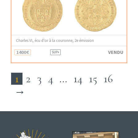
Charles VI, écu d’or à la couronne, 2e émission
1400€
VENDU
SUP+
1
2
3
4
…
14
15
16
→