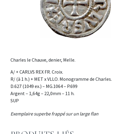
Charles le Chauve, denier, Melle.
A/ + CARLVS REX FR. Croix.
R/ (à 1 h.) + MET x VLLO. Monogramme de Charles.
D.627 (1049 ex.) – MG.1064 – P.699
Argent – 1,64g – 22,0mm – 11 h.
SUP
Exemplaire superbe frappé sur un large flan