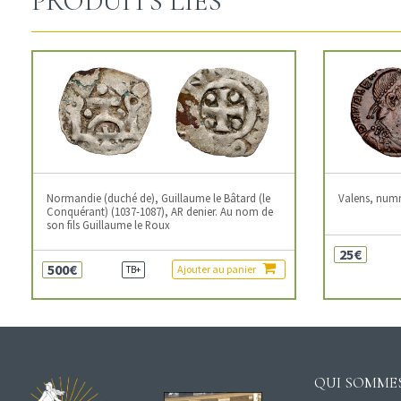
PRODUITS LIÉS
Normandie (duché de), Guillaume le Bâtard (le
Valens, num
Conquérant) (1037-1087), AR denier. Au nom de
son fils Guillaume le Roux
25€
500€
Ajouter au panier
TB+
QUI SOMMES