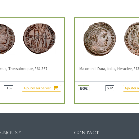
mus, Thessalonique, 364-367
Maximin II Daia, follis, Héraclée, 31
60€
Ajouter au panier
Ajouter 
TTB+
SUP
-NOUS ?
CONTACT