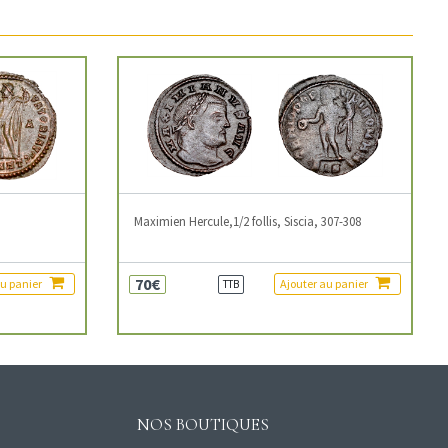
3
Maximien Hercule,1/2 follis, Siscia, 307-308
70€
au panier
Ajouter au panier
TTB
NOS BOUTIQUES