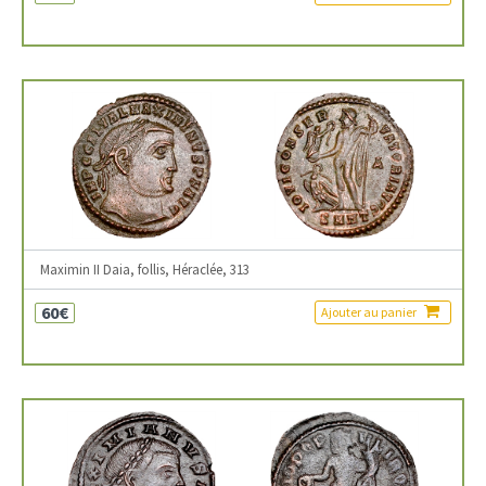
Maximin II Daia, follis, Héraclée, 313
60€
Ajouter au panier