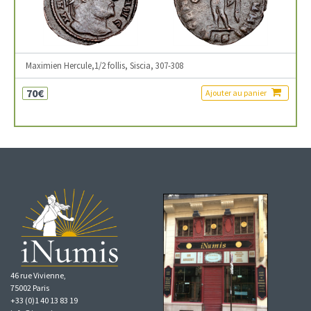
Maximien Hercule,1/2 follis, Siscia, 307-308
70€
Ajouter au panier
46 rue Vivienne,
75002 Paris
+33 (0)1 40 13 83 19