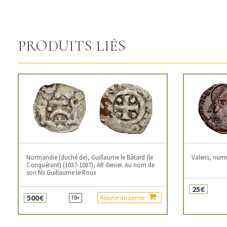
PRODUITS LIÉS
Normandie (duché de), Guillaume le Bâtard (le
Valens, num
Conquérant) (1037-1087), AR denier. Au nom de
son fils Guillaume le Roux
25€
500€
Ajouter au panier
TB+