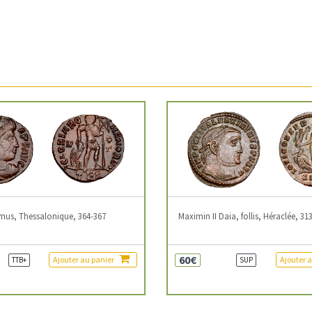
mus, Thessalonique, 364-367
Maximin II Daia, follis, Héraclée, 31
60€
Ajouter au panier
Ajouter 
TTB+
SUP