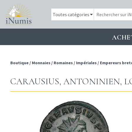
ACHE
Boutique
/
Monnaies
/
Romaines
/
Impériales
/
Empereurs bret
CARAUSIUS, ANTONINIEN, LO