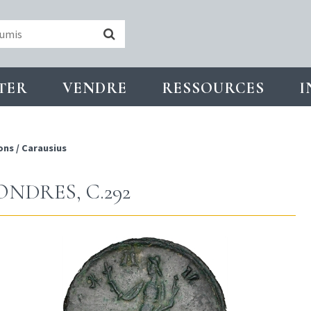
TER
VENDRE
RESSOURCES
I
ons
/
Carausius
NDRES, C.292