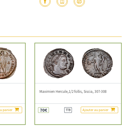
3
Maximien Hercule,1/2 follis, Siscia, 307-308
70€
au panier
Ajouter au panier
TTB