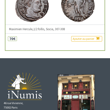
Maximien Hercule,1/2 follis, Siscia, 307-308
70€
Ajouter au panier
46 rue Vivienne,
75002 Paris