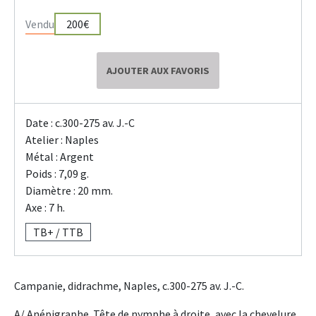
Vendu
200€
AJOUTER AUX FAVORIS
Date : c.300-275 av. J.-C
Atelier : Naples
Métal : Argent
Poids : 7,09 g.
Diamètre : 20 mm.
Axe : 7 h.
TB+ / TTB
Campanie, didrachme, Naples, c.300-275 av. J.-C.
A/ Anépigraphe. Tête de nymphe à droite, avec la chevelure