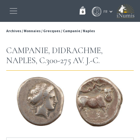
0
Archives
/
Monnaies
/
Grecques
/
Campanie
/
Naples
CAMPANIE, DIDRACHME,
NAPLES, C.300-275 AV. J.-C.