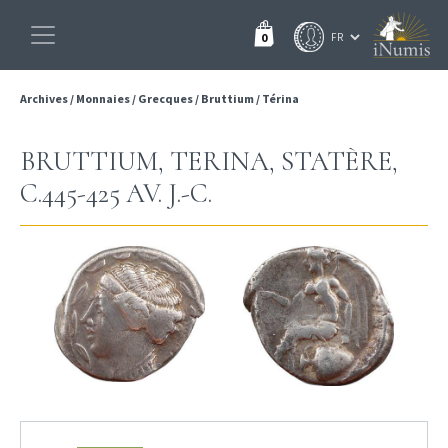
0
Archives
/
Monnaies
/
Grecques
/
Bruttium
/
Térina
BRUTTIUM, TERINA, STATÈRE,
C.445-425 AV. J.-C.