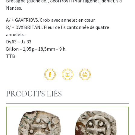
Bretagne (duché de), Geoffroy II Plantagenêt, denier, s.d.
Nantes.
A/ + GAVFRIDVS. Croix avec annelet en cœur.
R/ + DVX BRITANI. Fleur de lis cantonnée de quatre
annelets.
Dy.63 – Jz.33
Billon – 1,05g – 18,5mm – 9 h.
TTB
PRODUITS LIÉS