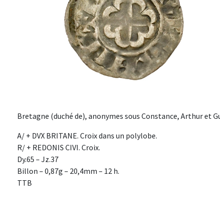
Bretagne (duché de), anonymes sous Constance, Arthur et Guy
A/ + DVX BRITANE. Croix dans un polylobe.
R/ + REDONIS CIVI. Croix.
Dy.65 – Jz.37
Billon – 0,87g – 20,4mm – 12 h.
TTB