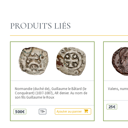
PRODUITS LIÉS
Normandie (duché de), Guillaume le Bâtard (le
Valens, num
Conquérant) (1037-1087), AR denier. Au nom de
son fils Guillaume le Roux
25€
500€
Ajouter au panier
TB+