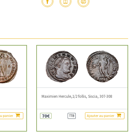
3
Maximien Hercule,1/2 follis, Siscia, 307-308
70€
au panier
Ajouter au panier
TTB