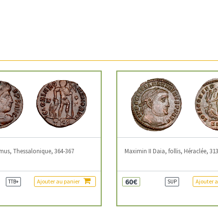
mus, Thessalonique, 364-367
Maximin II Daia, follis, Héraclée, 31
60€
Ajouter au panier
Ajouter 
TTB+
SUP