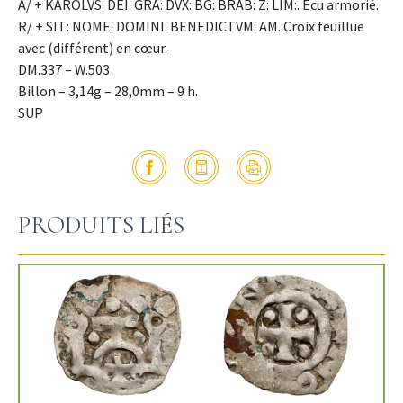
A/ + KAROLVS: DEI: GRA: DVX: BG: BRAB: Z: LIM:. Écu armorié.
R/ + SIT: NOME: DOMINI: BENEDICTVM: AM. Croix feuillue
avec (différent) en cœur.
DM.337 – W.503
Billon – 3,14g – 28,0mm – 9 h.
SUP
PRODUITS LIÉS