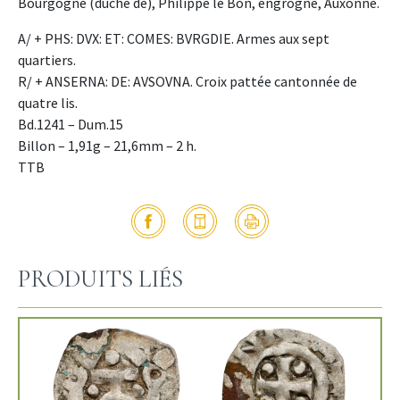
Bourgogne (duché de), Philippe le Bon, engrogne, Auxonne.
A/ + PHS: DVX: ET: COMES: BVRGDIE. Armes aux sept
quartiers.
R/ + ANSERNA: DE: AVSOVNA. Croix pattée cantonnée de
quatre lis.
Bd.1241 – Dum.15
Billon – 1,91g – 21,6mm – 2 h.
TTB
PRODUITS LIÉS