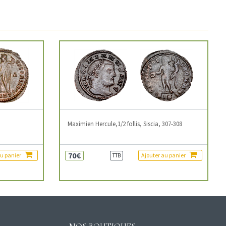
3
Maximien Hercule,1/2 follis, Siscia, 307-308
70€
au panier
Ajouter au panier
TTB