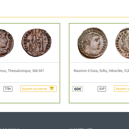
mus, Thessalonique, 364-367
Maximin II Daia, follis, Héraclée, 31
60€
Ajouter au panier
Ajouter 
TTB+
SUP