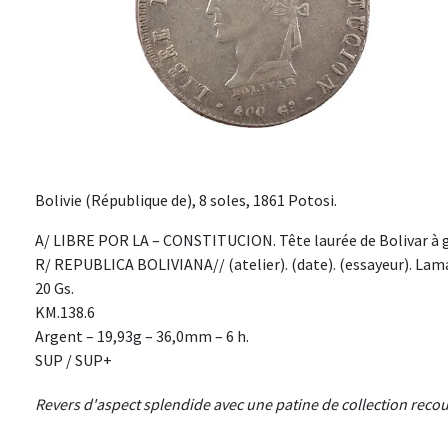
Bolivie (République de), 8 soles, 1861 Potosi.
A/ LIBRE POR LA – CONSTITUCION. Tête laurée de Bolivar à g
R/ REPUBLICA BOLIVIANA// (atelier). (date). (essayeur). Lamas
20 Gs.
KM.138.6
Argent – 19,93g – 36,0mm – 6 h.
SUP / SUP+
Revers d'aspect splendide avec une patine de collection recouv