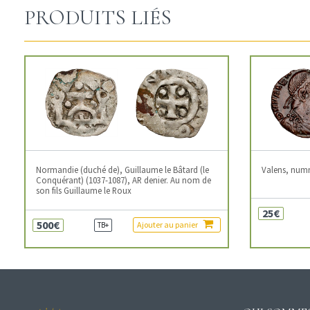
PRODUITS LIÉS
Normandie (duché de), Guillaume le Bâtard (le
Valens, num
Conquérant) (1037-1087), AR denier. Au nom de
son fils Guillaume le Roux
25€
500€
Ajouter au panier
TB+