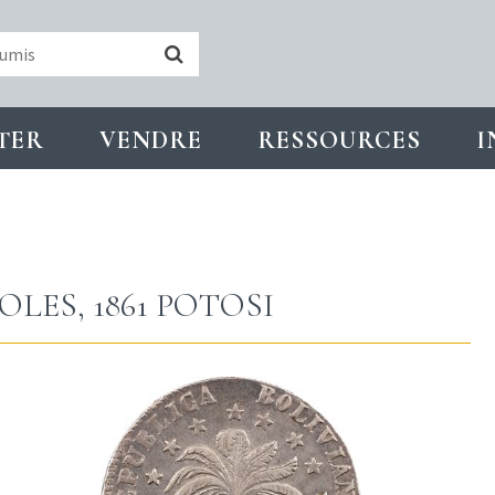
TER
VENDRE
RESSOURCES
I
OLES, 1861 POTOSI