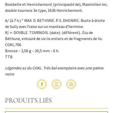
Boisbelle et Henrichemont (principauté de), Maximilien Ier,
double tournois 3e type, 1636 Henrichemont.
A/ (à 7 h.) * MAX. D. BETHVNE. P. S. DHENRIC. Buste à droite
de Sully avec fraise sur un manteau d’hermine.
R/ +. DOVBLE. TOVRNOIS. (date). (différent).. Écu de
Béthune, entouré de six lis entiers et de fragments de lis.
CGKL.706
Bronze – 2,56 g – 20,5 mm – 6 h.
TTB
Légendes a1 du CGKL. Très bel exemplaire avec une patine
noire
PRODUITS LIÉS