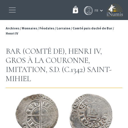
0
Archives
/
Monnaies
/
Féodales
/
Lorraine
/
Comté puis duché de Bar
/
Henri IV
BAR (COMTÉ DE), HENRI IV,
GROS À LA COURONNE,
IMITATION, S.D. (C.1342) SAINT-
MIHIEL