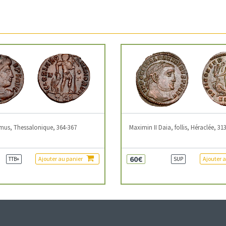
mus, Thessalonique, 364-367
Maximin II Daia, follis, Héraclée, 31
60€
Ajouter au panier
Ajouter 
TTB+
SUP