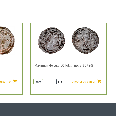
3
Maximien Hercule,1/2 follis, Siscia, 307-308
70€
au panier
Ajouter au panier
TTB