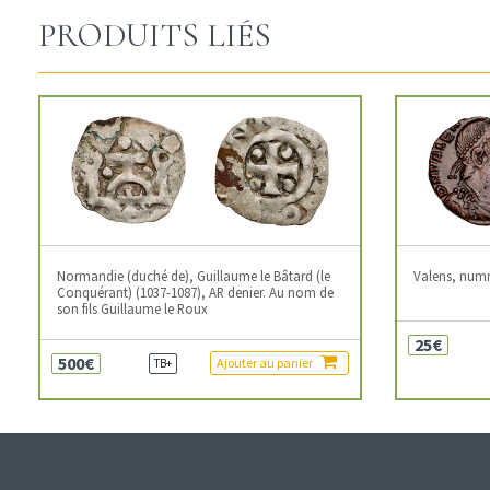
PRODUITS LIÉS
Normandie (duché de), Guillaume le Bâtard (le
Valens, num
Conquérant) (1037-1087), AR denier. Au nom de
son fils Guillaume le Roux
25€
500€
Ajouter au panier
TB+