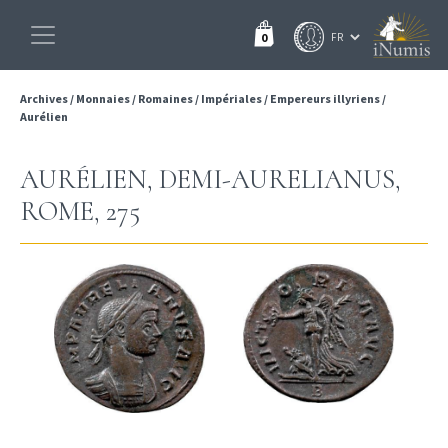
0
Archives
/
Monnaies
/
Romaines
/
Impériales
/
Empereurs illyriens
/
Aurélien
AURÉLIEN, DEMI-AURELIANUS,
ROME, 275