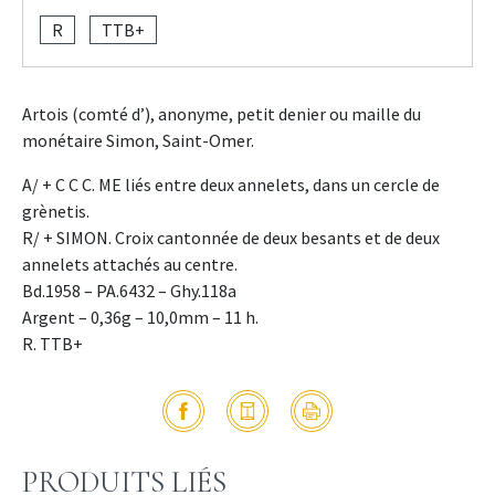
R
TTB+
Artois (comté d’), anonyme, petit denier ou maille du
monétaire Simon, Saint-Omer.
A/ + C C C. ME liés entre deux annelets, dans un cercle de
grènetis.
R/ + SIMON. Croix cantonnée de deux besants et de deux
annelets attachés au centre.
Bd.1958 – PA.6432 – Ghy.118a
Argent – 0,36g – 10,0mm – 11 h.
R. TTB+
PRODUITS LIÉS