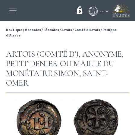
0
Boutique
/
Monnaies
/
Féodales
/
Artois
/
Comté d'Artois
/
Philippe
d'Alsace
ARTOIS (COMTÉ D’), ANONYME,
PETIT DENIER OU MAILLE DU
MONÉTAIRE SIMON, SAINT-
OMER