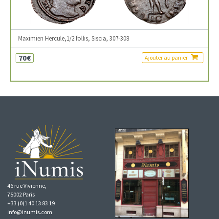
Maximien Hercule,1/2 follis, Siscia, 307-308
70€
Ajouter au panier
46 rue Vivienne,
75002 Paris
+33 (0)1 40 13 83 19
info@inumis.com