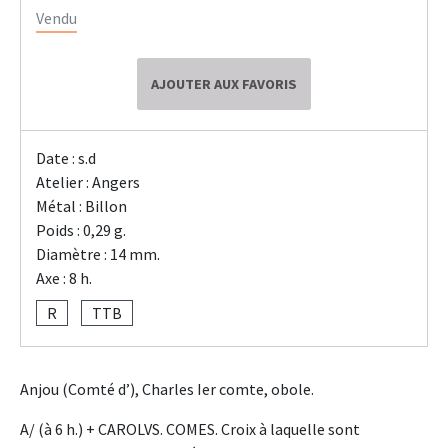
Vendu
AJOUTER AUX FAVORIS
Date : s.d
Atelier : Angers
Métal : Billon
Poids : 0,29 g.
Diamètre : 14 mm.
Axe : 8 h.
R
TTB
Anjou (Comté d’), Charles Ier comte, obole.
A/ (à 6 h.) + CAROLVS. COMES. Croix à laquelle sont