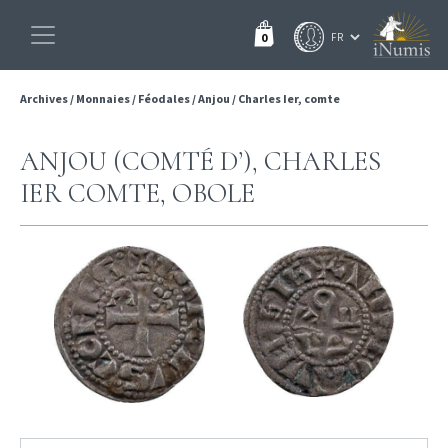
0
Archives
/
Monnaies
/
Féodales
/
Anjou
/
Charles Ier, comte
ANJOU (COMTÉ D’), CHARLES
IER COMTE, OBOLE