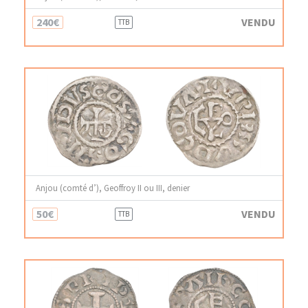
240€
VENDU
TTB
Anjou (comté d’), Geoffroy II ou III, denier
50€
VENDU
TTB