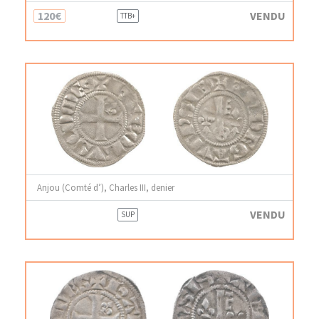
120€
VENDU
TTB+
Anjou (Comté d’), Charles III, denier
VENDU
SUP