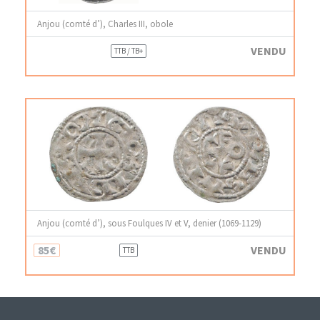
Anjou (comté d’), Charles III, obole
VENDU
TTB / TB+
Anjou (comté d’), sous Foulques IV et V, denier (1069-1129)
85€
VENDU
TTB