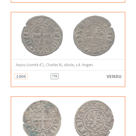
Anjou (comté d’), Charles III, obole, s.d. Angers
100€
VENDU
TTB