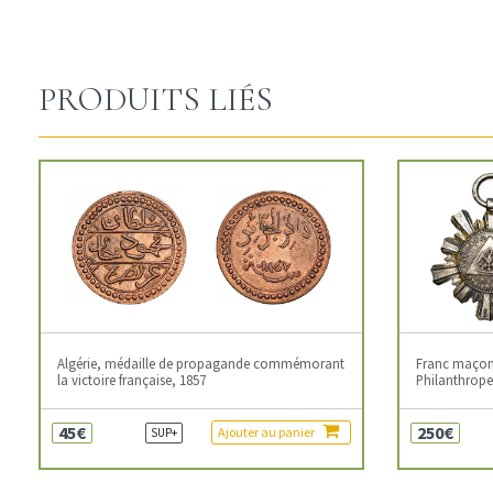
PRODUITS LIÉS
Algérie, médaille de propagande commémorant
Franc maçonn
la victoire française, 1857
Philanthropes
45€
250€
Ajouter au panier
SUP+