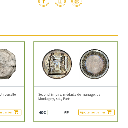
Universelle
Second Empire, médaille de mariage, par
Montagny, s.d., Paris
40€
au panier
Ajouter au panier
SUP