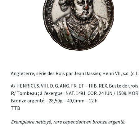
Angleterre, série des Rois par Jean Dassier, Henri VII, s.d. (c.
A/ HENRICUS. VIII. D. G. ANG. FR. ET – HIB. REX. Buste de trois
R/ Tombeau ; à l’exergue : NAT. 1491. COR. 24 IUN./ 1509. MORT
Bronze argenté – 28,50g – 40,0mm – 12 h.
TTB
Exemplaire nettoyé, rare cependant en bronze argenté.